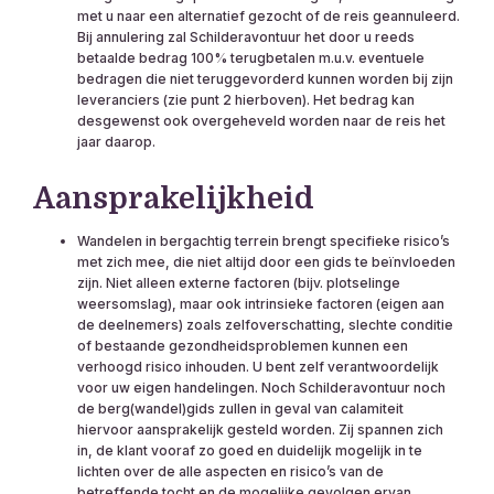
met u naar een alternatief gezocht of de reis geannuleerd.
Bij annulering zal Schilderavontuur het door u reeds
betaalde bedrag 100% terugbetalen m.u.v. eventuele
bedragen die niet teruggevorderd kunnen worden bij zijn
leveranciers (zie punt 2 hierboven). Het bedrag kan
desgewenst ook overgeheveld worden naar de reis het
jaar daarop.
Aansprakelijkheid
Wandelen in bergachtig terrein brengt specifieke risico’s
met zich mee, die niet altijd door een gids te beïnvloeden
zijn. Niet alleen externe factoren (bijv. plotselinge
weersomslag), maar ook intrinsieke factoren (eigen aan
de deelnemers) zoals zelfoverschatting, slechte conditie
of bestaande gezondheidsproblemen kunnen een
verhoogd risico inhouden. U bent zelf verantwoordelijk
voor uw eigen handelingen. Noch Schilderavontuur noch
de berg(wandel)gids zullen in geval van calamiteit
hiervoor aansprakelijk gesteld worden. Zij spannen zich
in, de klant vooraf zo goed en duidelijk mogelijk in te
lichten over de alle aspecten en risico’s van de
betreffende tocht en de mogelijke gevolgen ervan.