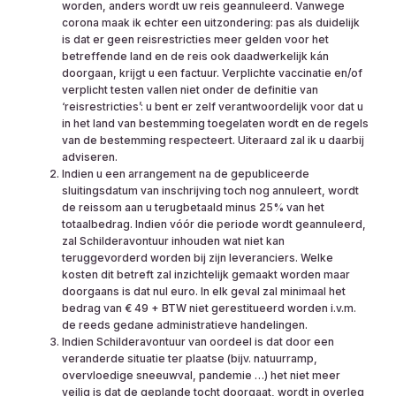
worden, anders wordt uw reis geannuleerd. Vanwege
corona maak ik echter een uitzondering: pas als duidelijk
is dat er geen reisrestricties meer gelden voor het
betreffende land en de reis ook daadwerkelijk kán
doorgaan, krijgt u een factuur. Verplichte vaccinatie en/of
verplicht testen vallen niet onder de definitie van
‘reisrestricties’: u bent er zelf verantwoordelijk voor dat u
in het land van bestemming toegelaten wordt en de regels
van de bestemming respecteert. Uiteraard zal ik u daarbij
adviseren.
Indien u een arrangement na de gepubliceerde
sluitingsdatum van inschrijving toch nog annuleert, wordt
de reissom aan u terugbetaald minus 25% van het
totaalbedrag. Indien vóór die periode wordt geannuleerd,
zal Schilderavontuur inhouden wat niet kan
teruggevorderd worden bij zijn leveranciers. Welke
kosten dit betreft zal inzichtelijk gemaakt worden maar
doorgaans is dat nul euro. In elk geval zal minimaal het
bedrag van € 49 + BTW niet gerestitueerd worden i.v.m.
de reeds gedane administratieve handelingen.
Indien Schilderavontuur van oordeel is dat door een
veranderde situatie ter plaatse (bijv. natuurramp,
overvloedige sneeuwval, pandemie …) het niet meer
veilig is dat de geplande tocht doorgaat, wordt in overleg