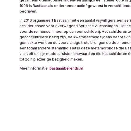
gezamenlijk tenstoonstellingen- en jaarlijks een atelierroute or
1998 is Bastiaan als ondernemer actief geweest in verschillend
bedrijven.
In 2016 organiseert Bastiaan met een aantal vrijwilligers een ser
schilderlessen voor overwegend Syrische vluchtelingen. Het sch
voor deze mensen meer op dan een schilderij. Het schilderen ze
geconcentreerd bezig zijn, de kwetsbaarheid tijdens besprekin
gemaakte werk en de voorzichtige trots brengen de deelnemers (
een totaal andere stemming. Het is deze metamorphose die Bast
zichzelf en zijn medecursisten ontwaard en die het schilderen 
tot zo’n plezierige bezigheid maken.
Meer informatie:
bastiaanberends.nl