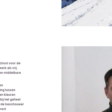
school voor de
erk als vrij
een middelbare
 en
ing tussen
 en kleuren
bij het geheel
an de beschouwer
irect