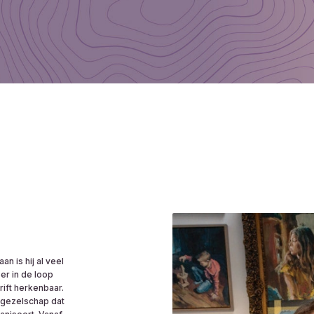
an is hij al veel
er in de loop
rift herkenbaar.
rsgezelschap dat