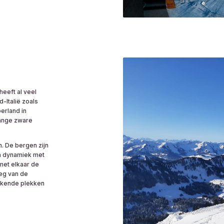
eeft al veel
-Italië zoals
erland in
 lange zware
n. De bergen zijn
en dynamiek met
met elkaar de
weg van de
ekkende plekken