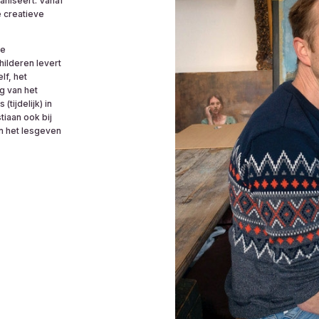
ganiseert. Vanaf
e creatieve
ie
ilderen levert
lf, het
g van het
tijdelijk) in
iaan ook bij
én het lesgeven