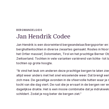
BERGWANDELGIDS
Jan Hendrik Codee
Jan Hendrik is een doorwinterd bergwandelaar/bergsporter en h
berghuttentochten in diverse zwaartes gemaakt. Routes in Noord
het Ortler massief, Dolomieten, Tirol en het prachtige Berner Ob
Zwitserland. Tochten in vele varianten variërend van lichte- tot
tochten op grote hoogte.
“Ik vind het leuk om anderen deze prachtige bergen te laten zie
altijd weer anders met het snel wisselende weer. Dat brengt e
zich mee. De gezellige avonden in de sfeervolle hutten waar je 
tocht van die dag viert. De rust die je ervaart in de bergen ver 
dagelijkse drukte. Het is een mooie combinatie dat je indrukw
schildert. Zodat je nog beter de bergen ziet.”