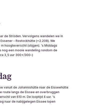
g
naar de Ströden. Vervolgens wandelen we in
 Essener - Rostockhütte (+2.208). We
m hoogteverschil (stijgen). 's Middags
rs nog een mooie wandeling rondom de
(ca 3,5 uur 300+/300-)
dag
e vanuit de Johannishütte naar de Eisseehütte
e route langs de Eissee en overbruggen
schil van 610 m. De looptijd 4 uur. 's
g naar de nabijgelegen Eissee lopen