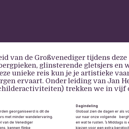
id van de Großvenediger tijdens deze s
bergpieken, glinsterende gletsjers en 
deze unieke reis kun je je artistieke v
bergen ervaart. Onder leiding van Jan 
hilderactiviteiten) trekken we in vijf
Dagindeling
orden georganiseerd is dit de
Globaal zien de dagen er als vo
ars met minder wandelervaring.
uur naar onze volgende bergh
eel van de Venediger
en wat te rusten. ʼs Middags is
ns, kennen flinke
kiezen voor een extra bergtoch