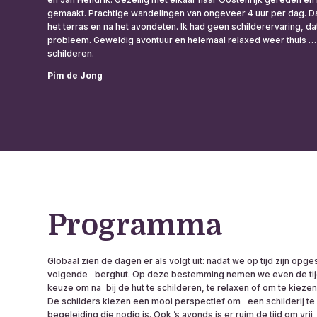
gemaakt. Prachtige wandelingen van ongeveer 4 uur per dag. D
het terras en na het avondeten. Ik had geen schilderervaring, d
probleem. Geweldig avontuur en helemaal relaxed weer thuis …
schilderen.
Pim de Jong
Programma
Globaal zien de dagen er als volgt uit: nadat we op tijd zijn opg
volgende berghut. Op deze bestemming nemen we even de tijd o
keuze om na bij de hut te schilderen, te relaxen of om te kieze
De schilders kiezen een mooi perspectief om een schilderij te
begeleiding die nodig is. Ook ʼs avonds is er ruim de tijd om vrij