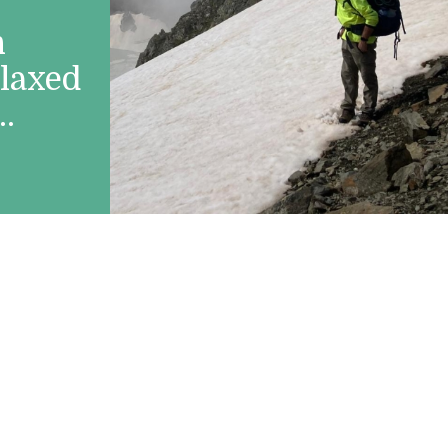
n
laxed
..