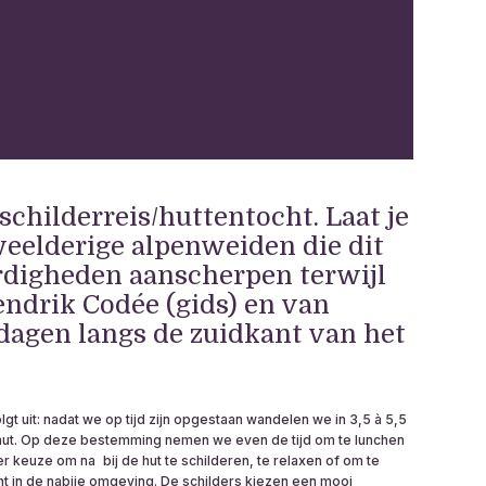
childerreis/huttentocht. Laat je
weelderige alpenweiden die dit
aardigheden aanscherpen terwijl
Hendrik Codée (gids) en van
 dagen langs de zuidkant van het
lgt uit: nadat we op tijd zijn opgestaan wandelen we in 3,5 à 5,5
ut. Op deze bestemming nemen we even de tijd om te lunchen
 er keuze om na bij de hut te schilderen, te relaxen of om te
t in de nabije omgeving. De schilders kiezen een mooi