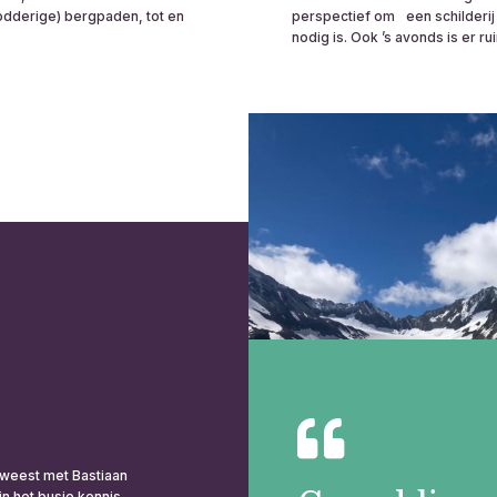
odderige) bergpaden, tot en
perspectief om een schilderij 
nodig is. Ook ʼs avonds is er ru
geweest met Bastiaan
in het busje kennis