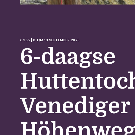
€ 955 | 8 T/M 13 SEPTEMBER 2025
6-daagse
Huttentoc
Venediger
Höhenwe