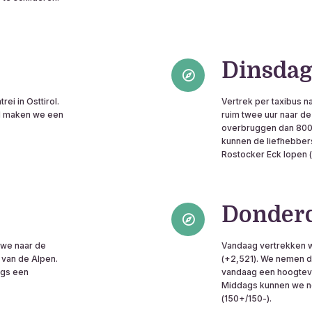
Dinsda
ei in Osttirol.
Vertrek per taxibus 
jd maken we een
ruim twee uur naar de
overbruggen dan 800 
kunnen de liefhebbe
Rostocker Eck lopen 
Donder
 we naar de
Vandaag vertrekken w
 van de Alpen.
(+2,521). We nemen d
ags een
vandaag een hoogtever
Middags kunnen we no
(150+/150-).