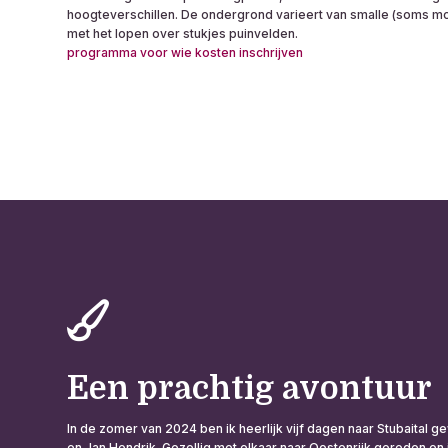
hoogteverschillen. De ondergrond varieert van smalle (soms m
met het lopen over stukjes puinvelden.
programma
voor wie
kosten
inschrijven
Een prachtig avontuur
In de zomer van 2024 ben ik heerlijk vijf dagen naar Stubaital 
en Jan Hendrik. Gezellig met elkaar naar Oostenrijk gereden en 