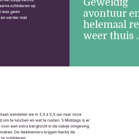
Geweldig
aarna schilderen op
avontuur e
at was geen
 en verder met
helemaal re
weer thuis .
estaan wandelen we in 3,5 à 5,5 uur naar onze
m te lunchen en wat te rusten. ʼs Middags is er
n voor een extra bergtocht in de nabije omgeving.
 maken. De deelnemers krijgen hierbij de
 te schilderen.