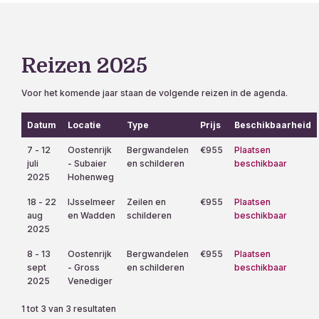
Reizen 2025
Voor het komende jaar staan de volgende reizen in de agenda.
Datum
Locatie
Type
Prijs
Beschikbaarheid
7 - 12
Oostenrijk
Bergwandelen
€955
Plaatsen
juli
- Subaier
en schilderen
beschikbaar
2025
Hohenweg
18 - 22
IJsselmeer
Zeilen en
€955
Plaatsen
aug
en Wadden
schilderen
beschikbaar
2025
8 - 13
Oostenrijk
Bergwandelen
€955
Plaatsen
sept
- Gross
en schilderen
beschikbaar
2025
Venediger
1 tot 3 van 3 resultaten