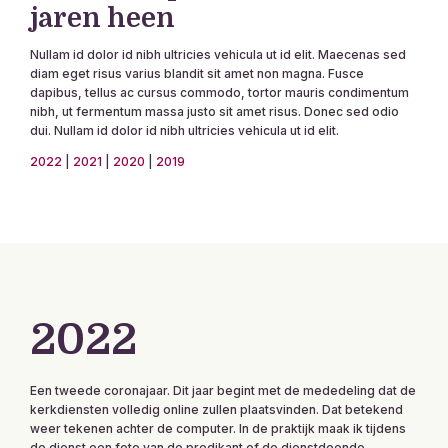
jaren heen
Nullam id dolor id nibh ultricies vehicula ut id elit. Maecenas sed
diam eget risus varius blandit sit amet non magna. Fusce
dapibus, tellus ac cursus commodo, tortor mauris condimentum
nibh, ut fermentum massa justo sit amet risus. Donec sed odio
dui. Nullam id dolor id nibh ultricies vehicula ut id elit.
2022
|
2021
|
2020
|
2019
2022
Een tweede coronajaar. Dit jaar begint met de mededeling dat de
kerkdiensten volledig online zullen plaatsvinden. Dat betekend
weer tekenen achter de computer. In de praktijk maak ik tijdens
de dienst een foto van de predikant of de dienstdoende