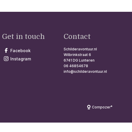
Get in touch
Contact
Schilderavontuur.nl
Facebook
Wilbrinkstraat 6
Instagram
6741 DG Lunteren
06 46854678
info@schilderavontuur.nl
®
Compozer