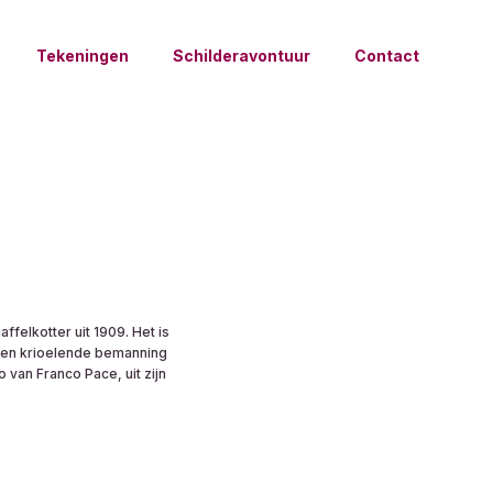
Tekeningen
Schilderavontuur
Contact
ffelkotter uit 1909. Het is
 een krioelende bemanning
 van Franco Pace, uit zijn