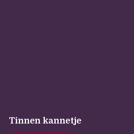
Tinnen kannetje
Liedewij - girls rule
Meisje in kimono